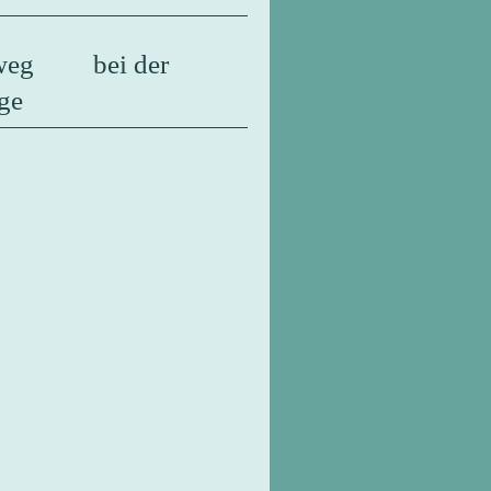
ußweg bei der
ge