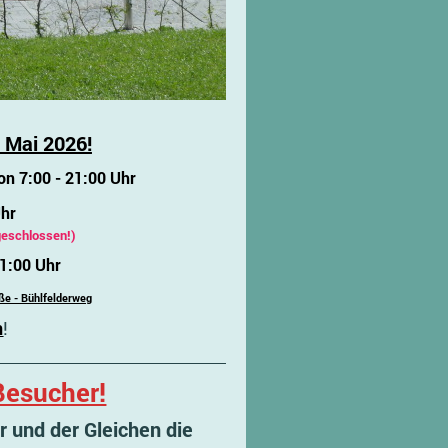
 Mai 2026!
on 7:00 - 21:00 Uhr
Uhr
geschlossen!)
1:00 Uhr
ße - Bühlfelderweg
n
!
Besucher!
er und der Gleichen die