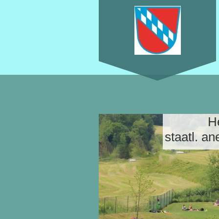
He
staatl. anerk.